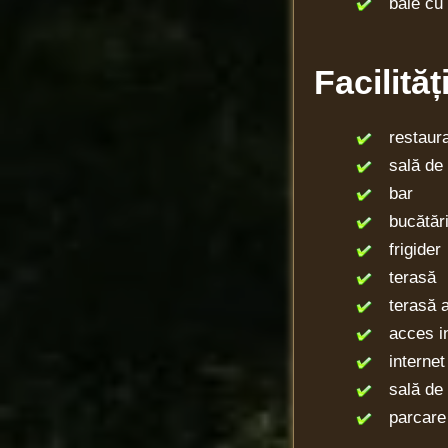
baie cu 
Facilităț
restaura
sală de
bar
bucătăr
frigider
terasă
terasă a
acces in
internet 
sală de c
parcare