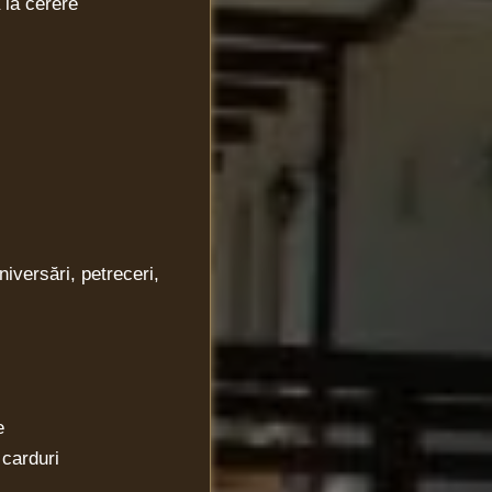
la cerere
iversări, petreceri,
e
carduri