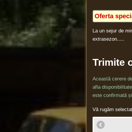
Oferta speci
La un sejur de min
extrasezon.....
Trimite 
Această cerere de
afla disponibilitat
este confirmată și
Vă rugăm selectaț