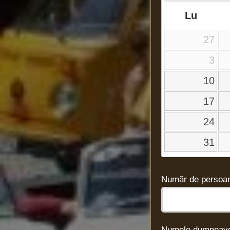
Lu
27
3
10
17
24
31
Număr de persoan
Numele dumneavo