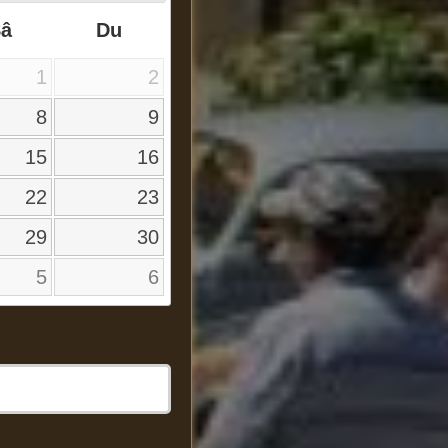
Sâ
Du
1
2
8
9
15
16
22
23
29
30
5
6