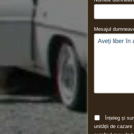
Mesajul dumneavo
Înțeleg și su
unității de cazar