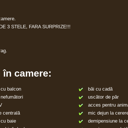
 camere.
E 3 STELE, FARA SURPRIZE!!!
rag.
ți în camere:
u balcon
băi cu cadă
efumători
uscător de păr
V
acces pentru anim
 centrală
mic dejun la cerer
cu baie
demipensiune la ce