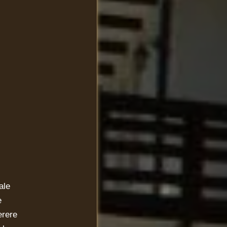
ale
e
rere