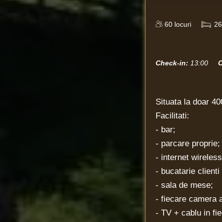
60
locuri
26
Check-in:
13:00
C
Situata la doar 400
Facilitati:
- bar;
- parcare proprie;
- internet wireless
- bucatarie clienti
- sala de mese;
- fiecare camera a
- TV + cablu in f