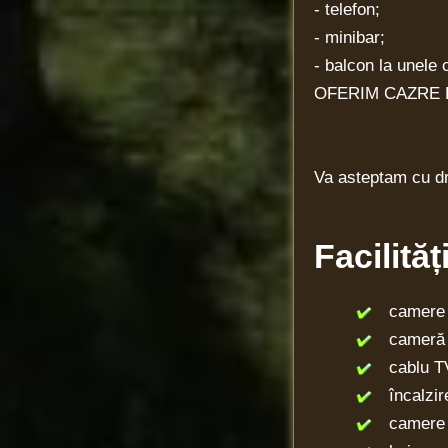
- telefon;
- minibar;
- balcon la unele
OFERIM CAZRE D
Va asteptam cu d
Facilită
camere c
cameră n
cablu T
încalzire
camere 