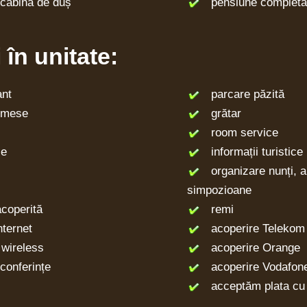
cabină de duș
pensiune completă 
i în unitate:
nt
parcare păzită
 mese
grătar
room service
ie
informații turistice
organizare nunți, an
simpozioane
coperită
remi
ternet
acoperire Telekom
wireless
acoperire Orange
onferințe
acoperire Vodafon
acceptăm plata cu 